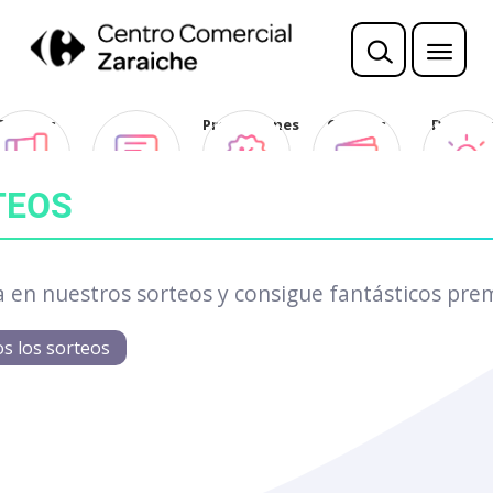
Sorteos
Opina
Promociones
Ofertas
Descubr
Club
TEOS
a en nuestros sorteos y consigue fantásticos pre
os los sorteos