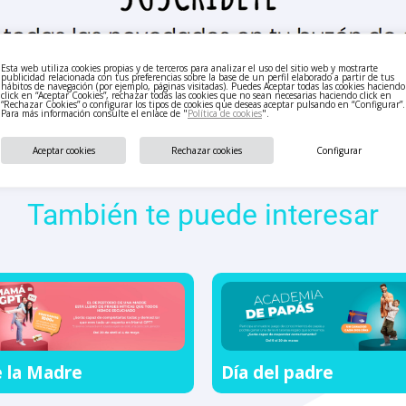
Esta web utiliza cookies propias y de terceros para analizar el uso del sitio web y mostrarte
publicidad relacionada con tus preferencias sobre la base de un perfil elaborado a partir de tus
hábitos de navegación (por ejemplo, páginas visitadas). Puedes Aceptar todas las cookies haciendo
click en “Aceptar Cookies”, rechazar todas las cookies que no sean necesarias haciendo click en
“Rechazar Cookies” o configurar los tipos de cookies que deseas aceptar pulsando en “Configurar”.
Para más información consulte el enlace de "
Política de cookies
".
Aceptar cookies
Rechazar cookies
Configurar
También te puede interesar
e la Madre
Día del padre