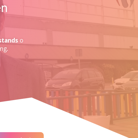
en
stands
o
ng.