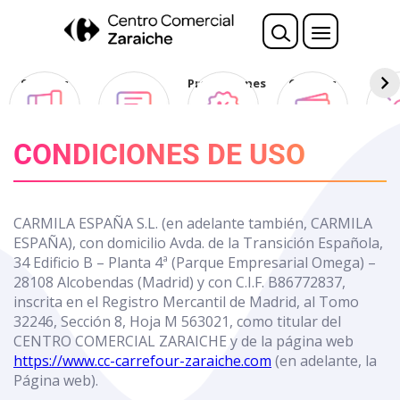
Nota:
este
sitio
web
Sorteos
Opina
Promociones
Ofertas
Des
incluye
Club
un
sistema
CONDICIONES DE USO
de
accesibilidad.
CARMILA ESPAÑA S.L. (en adelante también, CARMILA
ESPAÑA), con domicilio Avda. de la Transición Española,
34 Edificio B – Planta 4ª (Parque Empresarial Omega) –
28108 Alcobendas (Madrid) y con C.I.F. B86772837,
inscrita en el Registro Mercantil de Madrid, al Tomo
32246, Sección 8, Hoja M 563021, como titular del
CENTRO COMERCIAL ZARAICHE y de la página web
https://www.cc-carrefour-zaraiche.com
(en adelante, la
Página web).