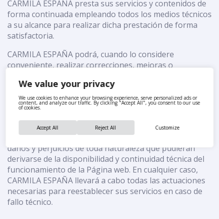
CARMILA ESPAÑA presta sus servicios y contenidos de
forma continuada empleando todos los medios técnicos
a su alcance para realizar dicha prestación de forma
satisfactoria.
CARMILA ESPAÑA podrá, cuando lo considere
conveniente, realizar correcciones, mejoras o
modificaciones en la información contenida en la
We value your privacy
Página web, en los servicios, o en los contenidos sin
que ello de lugar, ni derecho a ninguna reclamación o
We use cookies to enhance your browsing experience, serve personalized ads or
content, and analyze our traffic. By clicking "Accept All", you consent to our use
indemnización, ni implique reconocimiento de
of cookies.
responsabilidad alguna.
Accept All
Reject All
Customize
CARMILA ESPAÑA no se hace responsable por los
daños y perjuicios de toda naturaleza que pudieran
derivarse de la disponibilidad y continuidad técnica del
funcionamiento de la Página web. En cualquier caso,
CARMILA ESPAÑA llevará a cabo todas las actuaciones
necesarias para reestablecer sus servicios en caso de
fallo técnico.