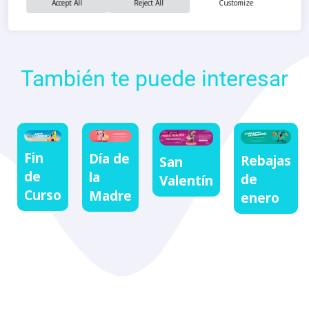
Accept All
Reject All
Customize
También te puede interesar
Fin
Día de
Rebajas
San
de
la
de
Valentín
Curso
Madre
enero