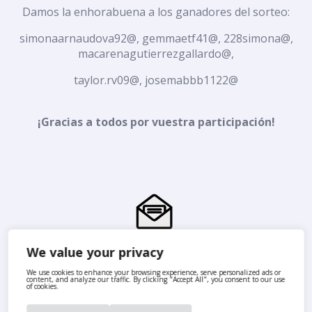
Damos la enhorabuena a los ganadores del sorteo:
simonaarnaudova92@, gemmaetf41@, 228simona@,
macarenagutierrezgallardo@,
taylor.rv09@, josemabbb1122@
¡Gracias a todos por vuestra participación!
We value your privacy
We use cookies to enhance your browsing experience, serve personalized ads or
content, and analyze our traffic. By clicking "Accept All", you consent to our use
of cookies.