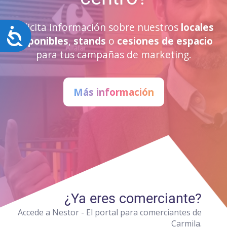
Solicita información sobre nuestros
locales
Accesibilidad
disponibles
,
stands
o
cesiones de espacio
para tus campañas de marketing.
Más información
¿Ya eres comerciante?
Accede a Nestor - El portal para comerciantes de
Carmila.