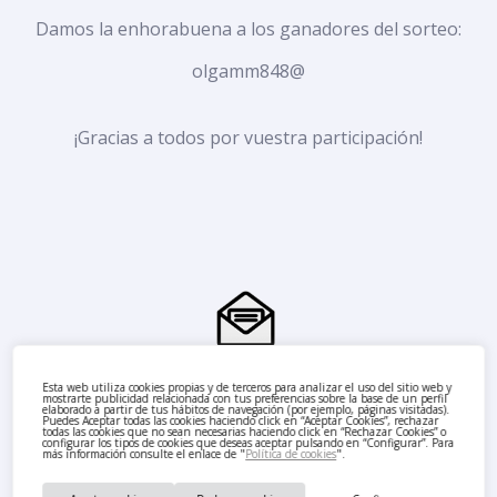
Damos la enhorabuena a los ganadores del sorteo:
olgamm848@
¡Gracias a todos por vuestra participación!
Esta web utiliza cookies propias y de terceros para analizar el uso del sitio web y
mostrarte publicidad relacionada con tus preferencias sobre la base de un perfil
elaborado a partir de tus hábitos de navegación (por ejemplo, páginas visitadas).
Puedes Aceptar todas las cookies haciendo click en “Aceptar Cookies”, rechazar
todas las cookies que no sean necesarias haciendo click en “Rechazar Cookies” o
configurar los tipos de cookies que deseas aceptar pulsando en “Configurar”. Para
más información consulte el enlace de "
Política de cookies
".