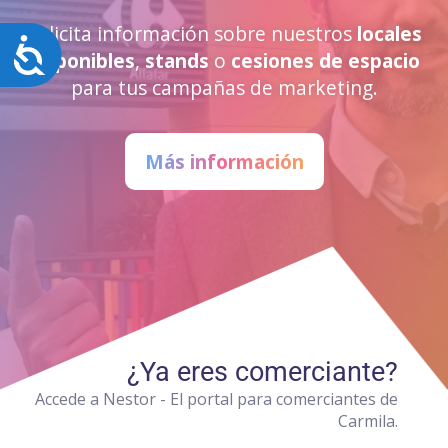
Solicita información sobre nuestros
locales
Accesibilidad
disponibles
,
stands
o
cesiones de espacio
para tus campañas de marketing.
Más información
¿Ya eres comerciante?
Accede a Nestor - El portal para comerciantes de
Carmila.