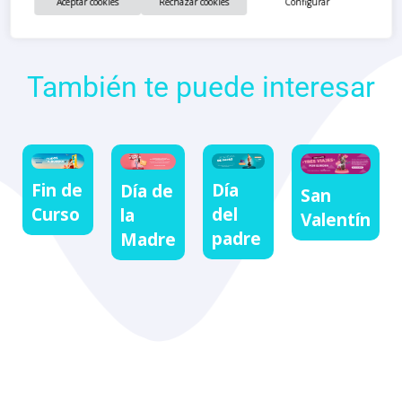
Aceptar cookies
Rechazar cookies
Configurar
También te puede interesar
Fin de
Día
Día de
San
Curso
del
la
Valentín
padre
Madre