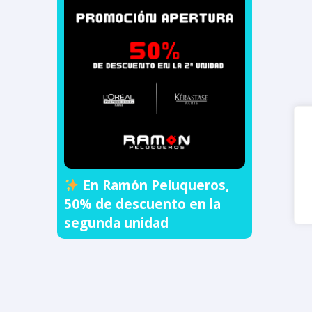
En Ramón Peluqueros,
50% de descuento en la
segunda unidad