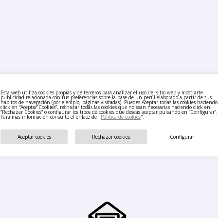
Esta web utiliza cookies propias y de terceros para analizar el uso del sitio web y mostrarte
publicidad relacionada con tus preferencias sobre la base de un perfil elaborado a partir de tus
hábitos de navegación (por ejemplo, páginas visitadas). Puedes Aceptar todas las cookies haciendo
click en “Aceptar Cookies”, rechazar todas las cookies que no sean necesarias haciendo click en
“Rechazar Cookies” o configurar los tipos de cookies que deseas aceptar pulsando en “Configurar”.
Para más información consulte el enlace de "
Política de cookies
".
Aceptar cookies
Rechazar cookies
Configurar