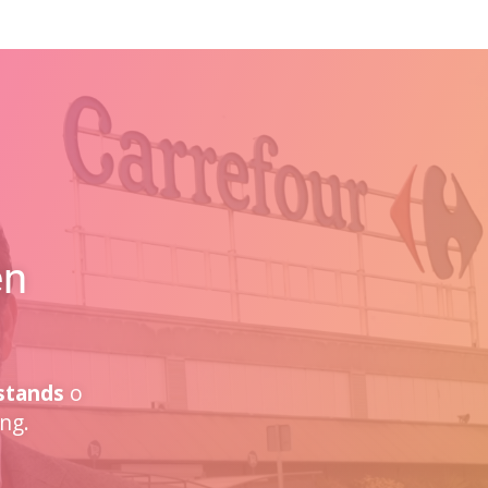
en
stands
o
ng.