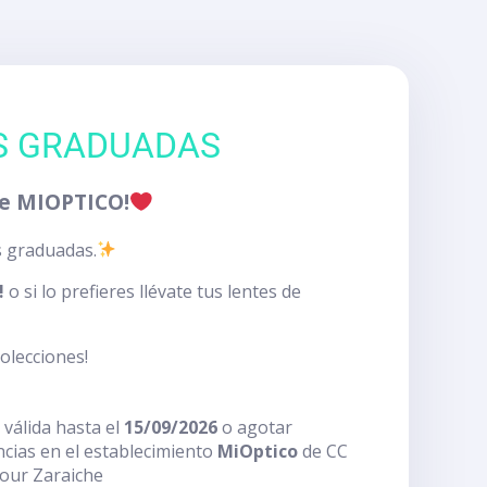
AS GRADUADAS
 de MIOPTICO!
s graduadas.
!
o si lo prefieres llévate tus lentes de
olecciones!
 válida hasta el
15/09/2026
o agotar
ncias en el establecimiento
MiOptico
de CC
our Zaraiche